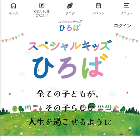
Kポスト/運
ホーム
ブログ
イベント
メニュー
営だより
ログイン
全ての子どもが、
その子らしい
人生を過ごせるように