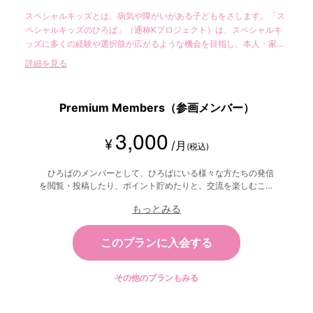
スペシャルキッズとは、病気や障がいがある子どもをさします。「ス
ペシャルキッズのひろば」（通称Kプロジェクト）は、スペシャルキ
ッズに多くの経験や選択肢が広がるような機会を目指し、本人・家
族・支援者・一般の方の多くが、ゆっくり参加できる場（サロン）を
詳細を見る
目指しいています。 （一般社団スペシャルキッズサポート振興協会が
主宰するオンラインの会員限定コミュニティです）
Premium Members（参画メンバー）
3,000
¥
/月
(税込)
ひろばのメンバーとして、ひろばにいる様々な方たちの発信
を閲覧・投稿したり、ポイント貯めたりと、交流を楽しむこと
ができます。 コメント等でひろば運営に参画頂けます。
もっとみる
（参画は希望者のみで必須ではありません）大きく応援して下
さる方に御利用頂けたら嬉しいです。 ※頂いた利用料はスペシ
ャルキッズひろばの運営に使用致します
このプランに入会する
その他のプランもみる