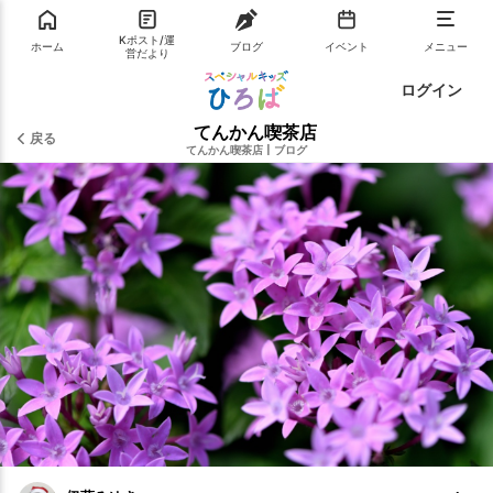
Kポスト/運
ホーム
ブログ
イベント
メニュー
営だより
ログイン
てんかん喫茶店
戻る
てんかん喫茶店
|
ブログ