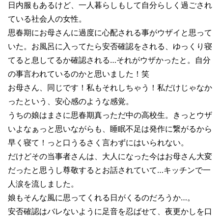
日内服もあるけど、一人暮らしもして自分らしく過ごされ
ている社会人の女性。
思春期にお母さんに過度に心配される事がウザイと思って
いた。お風呂に入ってたら安否確認をされる、ゆっくり寝
てると息してるか確認される…それがウザかったと。自分
の事言われているのかと思いました！笑
お母さん、同じです！私もそれしちゃう！私だけじゃなか
ったという、安心感のような感覚。
うちの娘はまさに思春期真っただ中の高校生。きっとウザ
いよなぁっと思いながらも、睡眠不足は発作に繋がるから
早く寝て！っと口うるさく言わずにはいられない。
だけどその当事者さんは、大人になった今はお母さん大変
だったと思うし尊敬するとお話されていて…キッチンで一
人涙を流しました。
娘もそんな風に思ってくれる日がくるのだろうか…。
安否確認はバレないように足音を忍ばせて、夜更かしを口