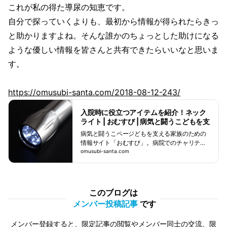
これが私の得た導尿の知恵です。
自分で探っていくよりも、最初から情報が得られたらきっ
と助かりますよね。そんな誰かのちょっとした助けになる
ような優しい情報を皆さんと共有できたらいいなと思いま
す。
https://omusubi-santa.com/2018-08-12-243/
入院時に役立つアイテムを紹介！ネック
ライト | おむすび | 病気と闘うこどもを支
える家族のための情報サイト
病気と闘うこページどもを支える家族のための
情報サイト「おむすび」。病院でのチャリティ
ー活動で得たネットワークを使って、患者の
omusubi-santa.com
会、代替食や、助成金の話まで先輩ママからの
意見も取り入れた情報を配信中。プロジェクト
サンタの活動の一環として日々、情報収集に尽
力しています。
このブログは
メンバー投稿記事
です
メンバー登録すると、限定記事の閲覧やメンバー同士の交流、限