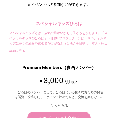
定イベントへの参加などができます。
スペシャルキッズひろば
スペシャルキッズとは、病気や障がいがある子どもをさします。「ス
ペシャルキッズのひろば」（通称Kプロジェクト）は、スペシャルキ
ッズに多くの経験や選択肢が広がるような機会を目指し、本人・家
族・支援者・一般の方の多くが、ゆっくり参加できる場（サロン）を
詳細を見る
目指しいています。 （一般社団スペシャルキッズサポート振興協会が
主宰するオンラインの会員限定コミュニティです）
Premium Members（参画メンバー）
3,000
¥
/月
(税込)
ひろばのメンバーとして、ひろばにいる様々な方たちの発信
を閲覧・投稿したり、ポイント貯めたりと、交流を楽しむこと
ができます。 コメント等でひろば運営に参画頂けます。
もっとみる
（参画は希望者のみで必須ではありません）大きく応援して下
さる方に御利用頂けたら嬉しいです。 ※頂いた利用料はスペシ
ャルキッズひろばの運営に使用致します